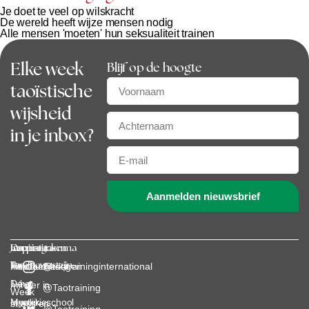
Je doet te veel op wilskracht
De wereld heeft wijze mensen nodig
Alle mensen 'moeten' hun seksualiteit trainen
Elke week
Blijf op de hoogte
taoïstische
wijsheid
in je inbox?
Aanmelden nieuwsbrief
Jaarprogramma
Over
Kennismaken
Inspiratie
Parelbewustzijn
Tao
Introductiedagen
Hoe leef ik
@taotraininginternational
De
1: het
minder in
@Taotraining
Week
Mysterieschool
Innerlijk
stress en