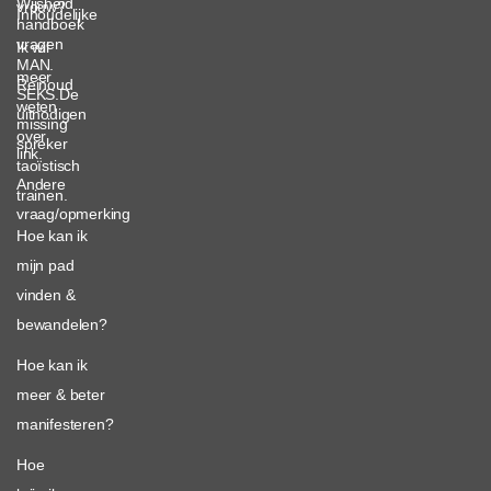
Wijsheid
vrouw?
Inhoudelijke
handboek
vragen
Ik wil
MAN.
meer
Reinoud
SEKS.De
weten
uitnodigen
missing
over
spreker
link.
taoïstisch
Andere
trainen.
vraag/opmerking
Hoe kan ik
mijn pad
vinden &
bewandelen?
Hoe kan ik
meer & beter
manifesteren?
Hoe