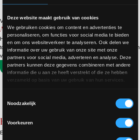
Deze website maakt gebruik van cookies
Vervolgtraining
We gebruiken cookies om content en advertenties te
Apprentice Retreats
personaliseren, om functies voor social media te bieden
Heb je eenmaal Parelbewustzijn, dan kun je als
en om ons websiteverkeer te analyseren. Ook delen we
tovenaarsleerling de diepte van de taoïstische Eerste Inwijding in
informatie over uw gebruik van onze site met onze
via vier intense Apprentice trainingen.
partners voor social media, adverteren en analyse. Deze
partners kunnen deze gegevens combineren met andere
Meer informatie
informatie die u aan ze heeft verstrekt of die ze hebben
verzameld op basis van uw gebruik van hun services.
Toestemmingsselectie
Noodzakelijk
Kennismaken
Voorkeuren
Een reis van duizend mijlen begint met één stap. Wil je graag