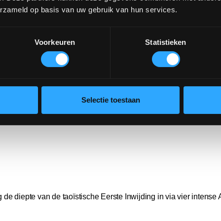
erzameld op basis van uw gebruik van hun services.
ijn
Voorkeuren
Statistieken
asis op orde. Vanuit dit fundament word je een steeds veiliger mens
Selectie toestaan
de diepte van de taoïstische Eerste Inwijding in via vier intense 