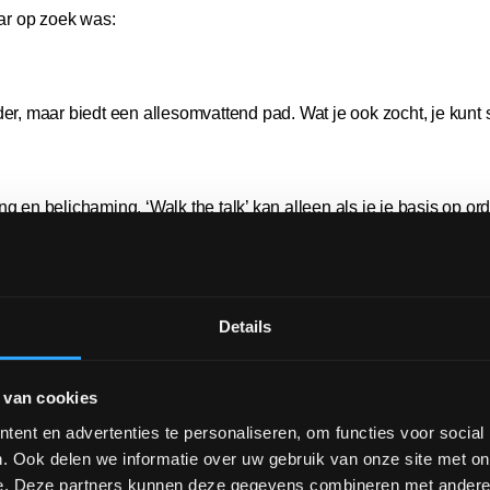
aar op zoek was:
dder, maar biedt een allesomvattend pad. Wat je ook zocht, je kunt
ng en belichaming. ‘Walk the talk’ kan alleen als je je basis op or
Details
en zeggen. Wij noemen het veilig. Door te beginnen bij het begin 
 van cookies
ent en advertenties te personaliseren, om functies voor social
orden, dan MOET je die kracht leren beheren – zonder haar te ond
. Ook delen we informatie over uw gebruik van onze site met on
e. Deze partners kunnen deze gegevens combineren met andere i