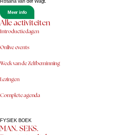
Rosana van der Wagt.
Meer info
Alle activiteiten
Introductiedagen
Onlive events
Week van de Zelfbeminning
Lezingen
Complete agenda
FYSIEK BOEK
MAN. SEKS.