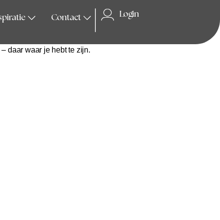
Login
spiratie
Contact
orde krijgen. Bij Taotraining leer je op praktische én diepgaande
– daar waar je hebt te zijn.