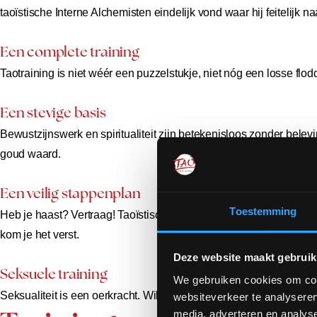
taoïstische Interne Alchemisten eindelijk vond waar hij feitelijk n
Een complete training
Taotraining is niet wéér een puzzelstukje, niet nóg een losse flo
Een stevige basis
Bewustzijnswerk en spiritualiteit zijn betekenisloos zonder belevi
goud waard.
Een veilig stappenplan
Toestemming
Heb je haast? Vertraag! Taoïstisch trainen is saai, zouden sommig
kom je het verst.
Deze website maakt gebruik
Seksuele training
We gebruiken cookies om cont
Seksualiteit is een oerkracht. Wil je een veilige man of vrouw w
websiteverkeer te analyseren
media, adverteren en analys