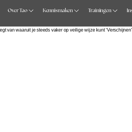
Over Tao
Kennismaken
Trainingen
In
, voor je intimi, voor het grotere geheel – begint bij je basis op 
gt van waaruit je steeds vaker op veilige wijze kunt ‘Verschijnen’ 