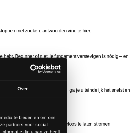
 stoppen met zoeken: antwoorden vind je hier.
de hebt. Beginner of niet, je fundament verstevigen is nódig – en
Over
en zonder stappen over te slaan, ga je uiteindelijk het snelst en
 media te bieden en om ons
erdrukken, en zonder haar grenzeloos te laten stromen.
ze partners voor social
nformatie die u aan ze heeft