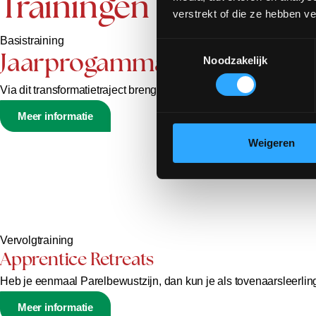
Trainingen
verstrekt of die ze hebben v
Basistraining
Toestemmingsselectie
Jaarprogamma Parelbewustz
Noodzakelijk
Via dit transformatietraject breng je in 12 maanden je innerlijke b
Meer informatie
Weigeren
Vervolgtraining
Apprentice Retreats
Heb je eenmaal Parelbewustzijn, dan kun je als tovenaarsleerling 
Meer informatie