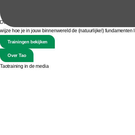
Veilig Verschijnen
De wereld heeft veilige mensen nodig. Veiliger worden – voor jezelf
wijze hoe je in jouw binnenwereld de (natuurlijke!) fundamenten le
Trainingen bekijken
Over Tao
Taotraining in de media